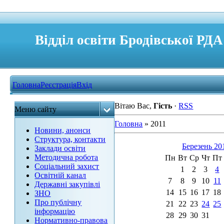
Відділ освіти Бродівської РДА
Головна
Реєстрація
Вхід
Вітаю Вас
,
Гість
·
RSS
Меню сайту
Головна
»
2011
Новини, анонси
Структура, контакти
Березень 20
Заклади освіти
Методична робота
Пн
Вт
Ср
Чт
Пт
Соціальний захист
1
2
3
4
Освітній канал
7
8
9
10
11
Державні закупівлі
14
15
16
17
18
ЗНО
Про публічну
21
22
23
24
25
інформацію
28
29
30
31
Нормативно-правова