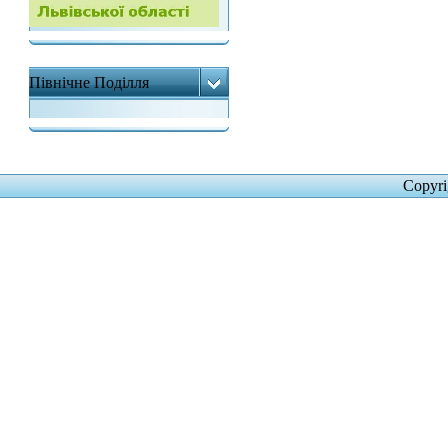
Північне Поділля
Copyr