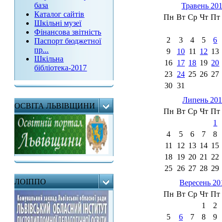
база
Травень 20
Каталог сайтів
Пн
Вт
Ср
Чт
Пт
Шкільні музеї
Фінансова звітність
2
3
4
5
6
Паспорт бюджетної
пр...
9
10
11
12
13
Шкільна
16
17
18
19
20
бібліотека-2017
23
24
25
26
27
30
31
Липень 201
ОСВІТА ЛЬВІВЩИНИ
Пн
Вт
Ср
Чт
Пт
1
4
5
6
7
8
11
12
13
14
15
18
19
20
21
22
25
26
27
28
29
ЛОІППО
Вересень 20
Пн
Вт
Ср
Чт
Пт
1
2
5
6
7
8
9